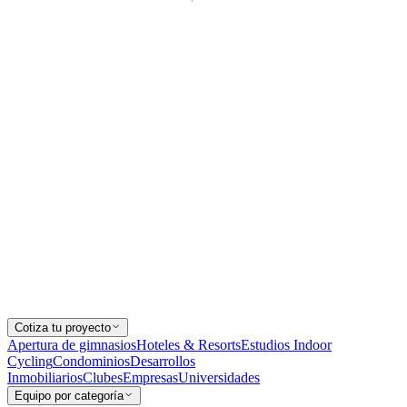
Cotiza tu proyecto
Apertura de gimnasios
Hoteles & Resorts
Estudios Indoor
Cycling
Condominios
Desarrollos
Inmobiliarios
Clubes
Empresas
Universidades
Equipo por categoría