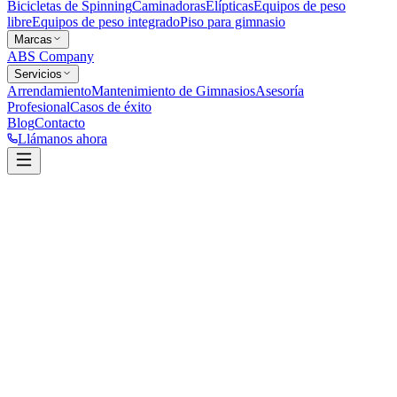
Bicicletas de Spinning
Caminadoras
Elípticas
Equipos de peso
libre
Equipos de peso integrado
Piso para gimnasio
Marcas
ABS Company
Servicios
Arrendamiento
Mantenimiento de Gimnasios
Asesoría
Profesional
Casos de éxito
Blog
Contacto
Llámanos ahora