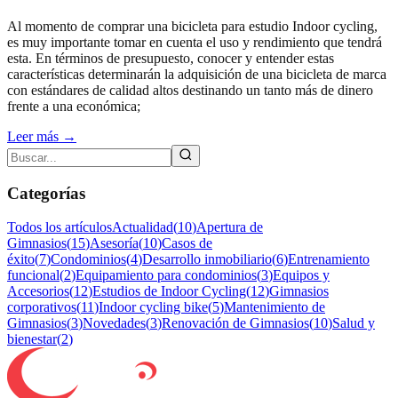
Al momento de comprar una bicicleta para estudio Indoor cycling,
es muy importante tomar en cuenta el uso y rendimiento que tendrá
esta. En términos de presupuesto, conocer y entender estas
características determinarán la adquisición de una bicicleta de marca
con estándares de calidad altos destinando un tanto más de dinero
frente a una económica;
Leer más →
Categorías
Todos los artículos
Actualidad
(
10
)
Apertura de
Gimnasios
(
15
)
Asesoría
(
10
)
Casos de
éxito
(
7
)
Condominios
(
4
)
Desarrollo inmobiliario
(
6
)
Entrenamiento
funcional
(
2
)
Equipamiento para condominios
(
3
)
Equipos y
Accesorios
(
12
)
Estudios de Indoor Cycling
(
12
)
Gimnasios
corporativos
(
11
)
Indoor cycling bike
(
5
)
Mantenimiento de
Gimnasios
(
3
)
Novedades
(
3
)
Renovación de Gimnasios
(
10
)
Salud y
bienestar
(
2
)