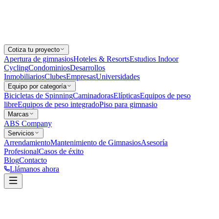
Cotiza tu proyecto
Apertura de gimnasios
Hoteles & Resorts
Estudios Indoor
Cycling
Condominios
Desarrollos
Inmobiliarios
Clubes
Empresas
Universidades
Equipo por categoría
Bicicletas de Spinning
Caminadoras
Elípticas
Equipos de peso
libre
Equipos de peso integrado
Piso para gimnasio
Marcas
ABS Company
Servicios
Arrendamiento
Mantenimiento de Gimnasios
Asesoría
Profesional
Casos de éxito
Blog
Contacto
Llámanos ahora