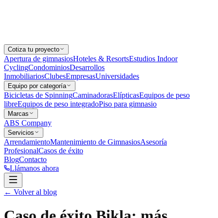
Cotiza tu proyecto
Apertura de gimnasios
Hoteles & Resorts
Estudios Indoor
Cycling
Condominios
Desarrollos
Inmobiliarios
Clubes
Empresas
Universidades
Equipo por categoría
Bicicletas de Spinning
Caminadoras
Elípticas
Equipos de peso
libre
Equipos de peso integrado
Piso para gimnasio
Marcas
ABS Company
Servicios
Arrendamiento
Mantenimiento de Gimnasios
Asesoría
Profesional
Casos de éxito
Blog
Contacto
Llámanos ahora
← Volver al blog
Caso de éxito Bikla: más