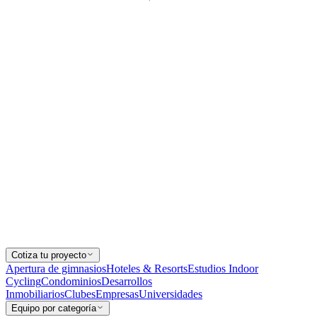
Cotiza tu proyecto
Apertura de gimnasios
Hoteles & Resorts
Estudios Indoor
Cycling
Condominios
Desarrollos
Inmobiliarios
Clubes
Empresas
Universidades
Equipo por categoría