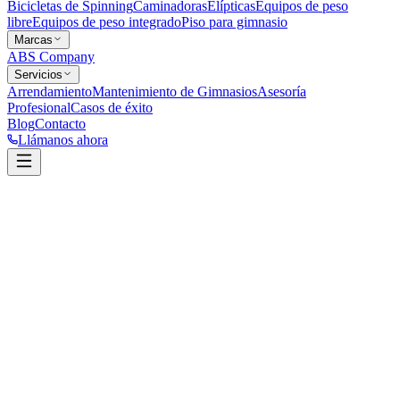
Bicicletas de Spinning
Caminadoras
Elípticas
Equipos de peso
libre
Equipos de peso integrado
Piso para gimnasio
Marcas
ABS Company
Servicios
Arrendamiento
Mantenimiento de Gimnasios
Asesoría
Profesional
Casos de éxito
Blog
Contacto
Llámanos ahora