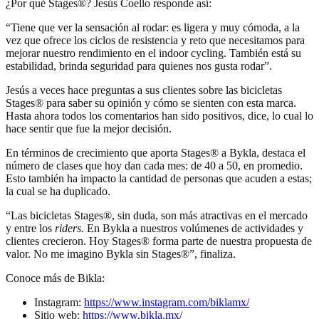
¿Por qué Stages®? Jesús Coello responde así:
“Tiene que ver la sensación al rodar: es ligera y muy cómoda, a la
vez que ofrece los ciclos de resistencia y reto que necesitamos para
mejorar nuestro rendimiento en el indoor cycling. También está su
estabilidad, brinda seguridad para quienes nos gusta rodar”.
Jesús a veces hace preguntas a sus clientes sobre las bicicletas
Stages® para saber su opinión y cómo se sienten con esta marca.
Hasta ahora todos los comentarios han sido positivos, dice, lo cual lo
hace sentir que fue la mejor decisión.
En términos de crecimiento que aporta Stages® a Bykla, destaca el
número de clases que hoy dan cada mes: de 40 a 50, en promedio.
Esto también ha impacto la cantidad de personas que acuden a estas;
la cual se ha duplicado.
“Las bicicletas Stages®, sin duda, son más atractivas en el mercado
y entre los
riders.
En Bykla a nuestros volúmenes de actividades y
clientes crecieron. Hoy Stages® forma parte de nuestra propuesta de
valor. No me imagino Bykla sin Stages®”, finaliza.
Conoce más de Bikla:
Instagram:
https://www.instagram.com/biklamx/
Sitio web:
https://www.bikla.mx/