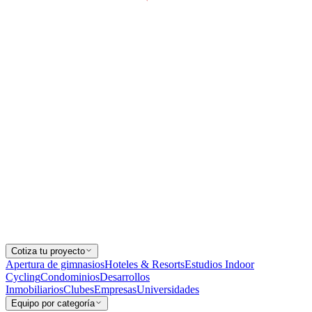
Cotiza tu proyecto
Apertura de gimnasios
Hoteles & Resorts
Estudios Indoor
Cycling
Condominios
Desarrollos
Inmobiliarios
Clubes
Empresas
Universidades
Equipo por categoría