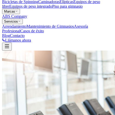
Bicicletas de Spinning
Caminadoras
Elípticas
Equipos de peso
libre
Equipos de peso integrado
Piso para gimnasio
Marcas
ABS Company
Servicios
Arrendamiento
Mantenimiento de Gimnasios
Asesoría
Profesional
Casos de éxito
Blog
Contacto
Llámanos ahora