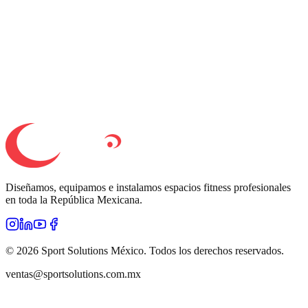
mínima interrupción.
04
Soporte continuo
Garantías directas, refacciones originales y mantenimiento
preventivo incluido en el contrato.
Diseñamos, equipamos e instalamos espacios fitness profesionales
en toda la República Mexicana.
©
2026
Sport Solutions México. Todos los derechos reservados.
ventas@sportsolutions.com.mx