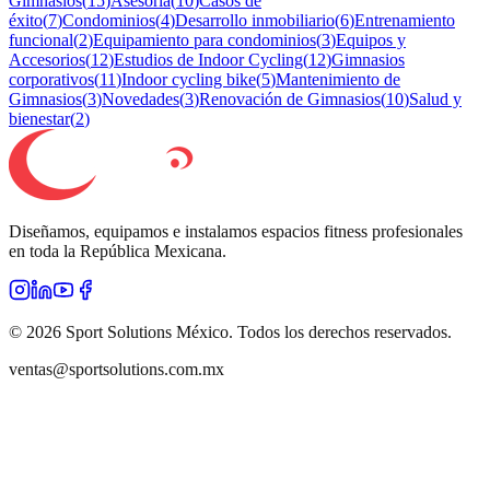
Gimnasios
(
15
)
Asesoría
(
10
)
Casos de
éxito
(
7
)
Condominios
(
4
)
Desarrollo inmobiliario
(
6
)
Entrenamiento
funcional
(
2
)
Equipamiento para condominios
(
3
)
Equipos y
Accesorios
(
12
)
Estudios de Indoor Cycling
(
12
)
Gimnasios
corporativos
(
11
)
Indoor cycling bike
(
5
)
Mantenimiento de
Gimnasios
(
3
)
Novedades
(
3
)
Renovación de Gimnasios
(
10
)
Salud y
bienestar
(
2
)
Diseñamos, equipamos e instalamos espacios fitness profesionales
en toda la República Mexicana.
©
2026
Sport Solutions México. Todos los derechos reservados.
ventas@sportsolutions.com.mx