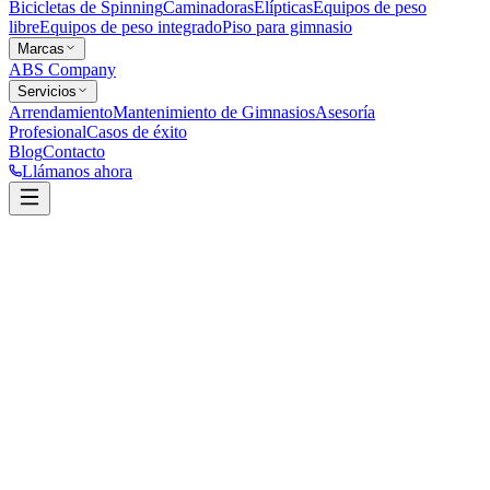
Bicicletas de Spinning
Caminadoras
Elípticas
Equipos de peso
libre
Equipos de peso integrado
Piso para gimnasio
Marcas
ABS Company
Servicios
Arrendamiento
Mantenimiento de Gimnasios
Asesoría
Profesional
Casos de éxito
Blog
Contacto
Llámanos ahora