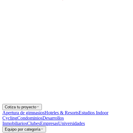
Cotiza tu proyecto
Apertura de gimnasios
Hoteles & Resorts
Estudios Indoor
Cycling
Condominios
Desarrollos
Inmobiliarios
Clubes
Empresas
Universidades
Equipo por categoría