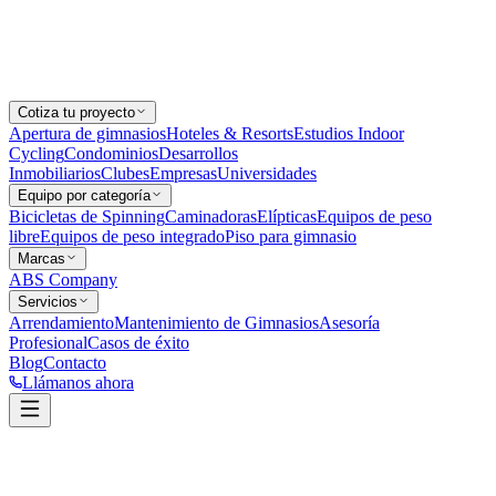
Cotiza tu proyecto
Apertura de gimnasios
Hoteles & Resorts
Estudios Indoor
Cycling
Condominios
Desarrollos
Inmobiliarios
Clubes
Empresas
Universidades
Equipo por categoría
Bicicletas de Spinning
Caminadoras
Elípticas
Equipos de peso
libre
Equipos de peso integrado
Piso para gimnasio
Marcas
ABS Company
Servicios
Arrendamiento
Mantenimiento de Gimnasios
Asesoría
Profesional
Casos de éxito
Blog
Contacto
Llámanos ahora