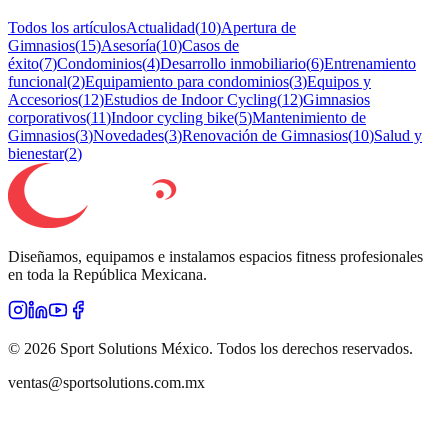
Todos los artículos
Actualidad
(
10
)
Apertura de
Gimnasios
(
15
)
Asesoría
(
10
)
Casos de
éxito
(
7
)
Condominios
(
4
)
Desarrollo inmobiliario
(
6
)
Entrenamiento
funcional
(
2
)
Equipamiento para condominios
(
3
)
Equipos y
Accesorios
(
12
)
Estudios de Indoor Cycling
(
12
)
Gimnasios
corporativos
(
11
)
Indoor cycling bike
(
5
)
Mantenimiento de
Gimnasios
(
3
)
Novedades
(
3
)
Renovación de Gimnasios
(
10
)
Salud y
bienestar
(
2
)
Diseñamos, equipamos e instalamos espacios fitness profesionales
en toda la República Mexicana.
©
2026
Sport Solutions México. Todos los derechos reservados.
ventas@sportsolutions.com.mx