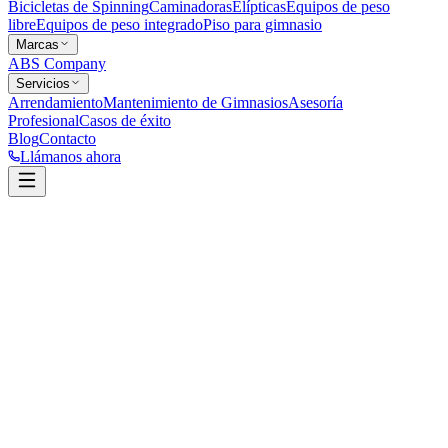
Bicicletas de Spinning
Caminadoras
Elípticas
Equipos de peso
libre
Equipos de peso integrado
Piso para gimnasio
Marcas
ABS Company
Servicios
Arrendamiento
Mantenimiento de Gimnasios
Asesoría
Profesional
Casos de éxito
Blog
Contacto
Llámanos ahora