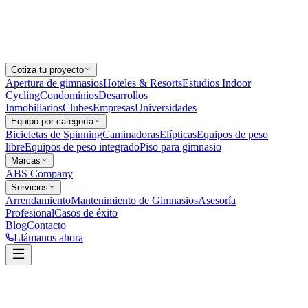
Cotiza tu proyecto
Apertura de gimnasios
Hoteles & Resorts
Estudios Indoor
Cycling
Condominios
Desarrollos
Inmobiliarios
Clubes
Empresas
Universidades
Equipo por categoría
Bicicletas de Spinning
Caminadoras
Elípticas
Equipos de peso
libre
Equipos de peso integrado
Piso para gimnasio
Marcas
ABS Company
Servicios
Arrendamiento
Mantenimiento de Gimnasios
Asesoría
Profesional
Casos de éxito
Blog
Contacto
Llámanos ahora