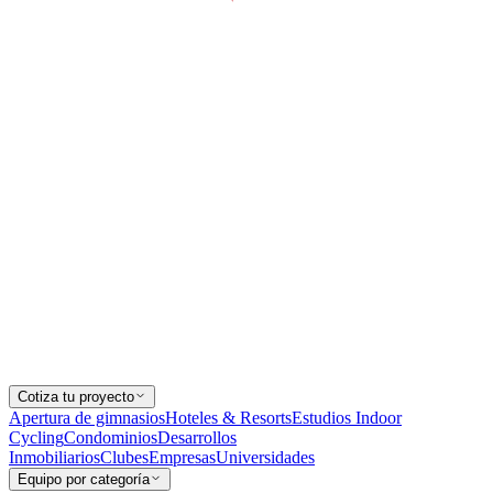
Cotiza tu proyecto
Apertura de gimnasios
Hoteles & Resorts
Estudios Indoor
Cycling
Condominios
Desarrollos
Inmobiliarios
Clubes
Empresas
Universidades
Equipo por categoría